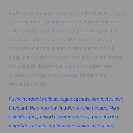
Laboris nisi ut aliquip ex ea commodo consequat. Duis
aute irure dolor in reprehenderit in voluptate velit esse
cillum dolore eu fugiat nulla pariatur. Excepteur sint
occaecat cupidatat non proident, sunt in culpa qui
officia deserunt mollit anim id est laborum. Sed ut
perspiciatis unde omnis iste natus error sit voluptatem
accusantium doloremque laudantium, totam rem
aperiam. Orci turpis, rhoncus eget blandit vitae,
fermentum ac dui.
Fusce hendrerit nulla ac augue egestas, non luctus sem
tincidunt. Nam pulvinar in dolor ut pellentesque. Nam
pellentesque, justo id eleifend pharetra, quam magna
vulputate nisi, vitae tristique sem lacus nec mauris.