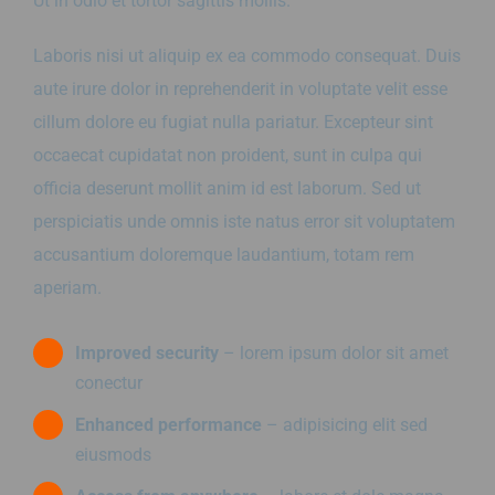
Ut in odio et tortor sagittis mollis.
Laboris nisi ut aliquip ex ea commodo consequat. Duis
aute irure dolor in reprehenderit in voluptate velit esse
cillum dolore eu fugiat nulla pariatur. Excepteur sint
occaecat cupidatat non proident, sunt in culpa qui
officia deserunt mollit anim id est laborum. Sed ut
perspiciatis unde omnis iste natus error sit voluptatem
accusantium doloremque laudantium, totam rem
aperiam.
Improved security
– lorem ipsum dolor sit amet
conectur
Enhanced performance
– adipisicing elit sed
eiusmods