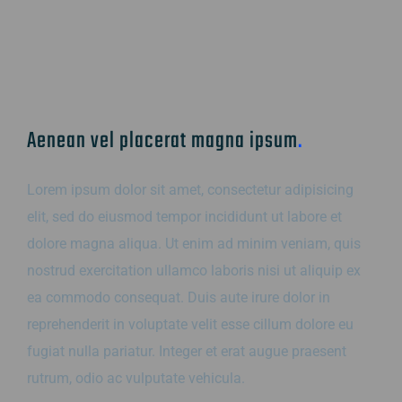
Aenean vel placerat magna ipsum
.
Lorem ipsum dolor sit amet, consectetur adipisicing
elit, sed do eiusmod tempor incididunt ut labore et
dolore magna aliqua. Ut enim ad minim veniam, quis
nostrud exercitation ullamco laboris nisi ut aliquip ex
ea commodo consequat. Duis aute irure dolor in
reprehenderit in voluptate velit esse cillum dolore eu
fugiat nulla pariatur. Integer et erat augue praesent
rutrum, odio ac vulputate vehicula.