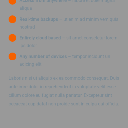
Access from anywhere
– labore et dole magna
aliqua
Real-time backups
– ut enim ad minim vem quis
nostrud
Entirely cloud based
– sit amet consetetur lorem
ips dolor
Any number of devices
– tempor incidunt un
adicing elit
Laboris nisi ut aliquip ex ea commodo consequat. Duis
aute irure dolor in reprehenderit in voluptate velit esse
cillum dolore eu fugiat nulla pariatur. Excepteur sint
occaecat cupidatat non proide sunt in culpa qui officia.