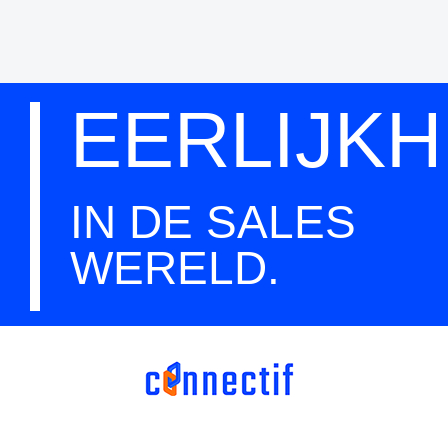
EERLIJKH
IN DE SALES
WERELD
.